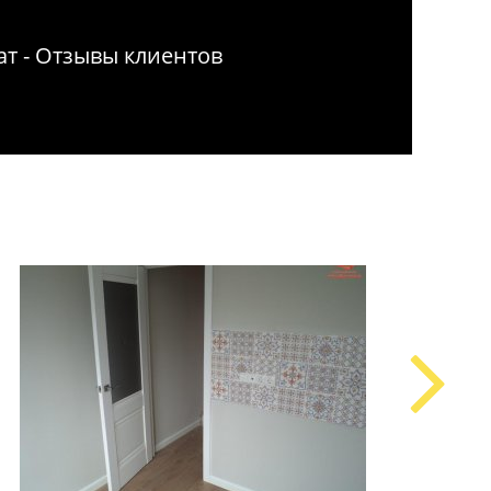
т - Отзывы клиентов
Ремонт квар