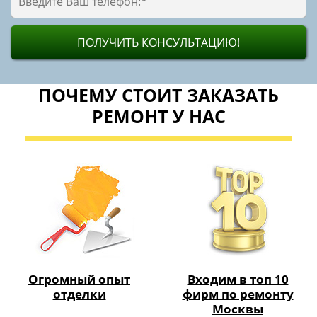
Огромный опыт
Входим в топ 10
отделки
фирм по ремонту
Москвы
Свои собственные
Работа по договору с
профи-бригады
гарантией и
сервисом