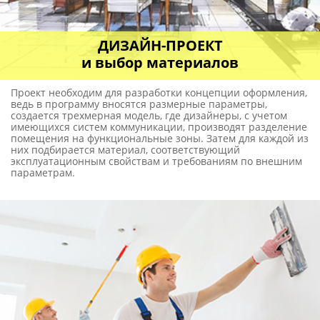
РЕМОНТ в новостройке и
СДАЧА объекта
Ремонт осуществляется по намеченному плану и в строго
отведенные сроки. Порядок проведения работ и даты
сдачи в эксплуатацию объекта прописывается в договоре,
также как и вопросы оплаты. Мы предлагаем рассрочку
платежа до 12 месяцев, для удобства клиента и
предоставления возможности получить услугу «под ключ».
ЗАКАЖИТЕ РАСЧЕТ
сметы у наших специлистов БЕСПЛАТНО