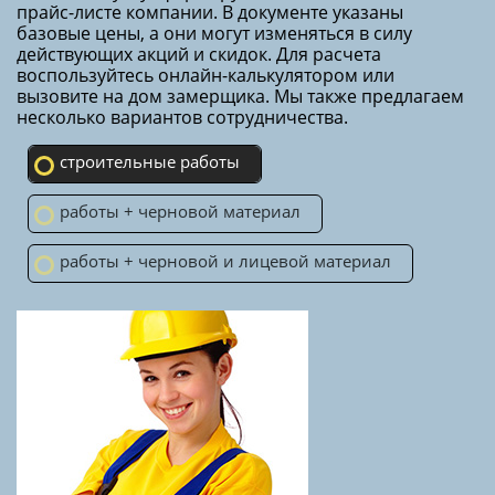
Ремонтные работы с вашими
материалами и вашими идеями
2
от 4500 руб/м
В строительные работы обычно включаются манипуляции,
связанные с перепланировкой, реконструкцией системы
отопления и водоснабжения, монтаж вентиляционного
оснащения и внутренняя отделка помещений. По таким
условиям мы предоставляем лишь перечень необходимых
материалов, а закупкой заказчик занимается
самостоятельно.