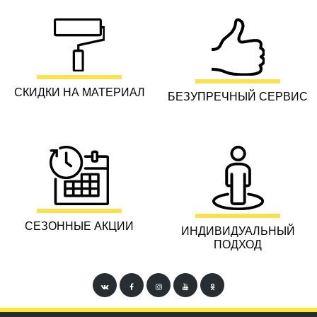
КОНТАКТНАЯ ИНФОРМАЦИЯ
ГК «Строймонтаж»
Тел.:
+7 (499) 719-16-31
Время работы: ежедневно с 10.00 до 23.00
Адрес: г. Москва, ул. Новоалексеевская, д. 21
E-mail:
mail@stroj-city.ru
Карта сайта
Copyright © 2008-2026 ГК "СТРОЙМОНТАЖ" — Правовая информация. Сайт не
является публичной офертой и носит информационный характер
Обращаясь в нашу фирму для консультации, вы даете согласие на
обработку
.
.
ваших персональных данных
Политика обработки персональных данных