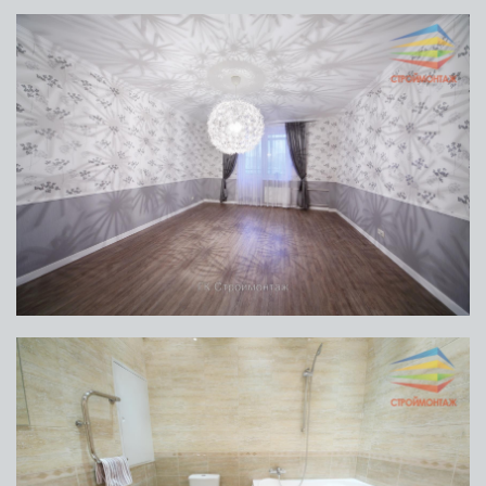
ОПИСАНИЕ ПРОЕКТА
Классический интерьер отличается
изысканными материалами, наличием
роскошных узоров на стенах, глянцевыми
напольными покрытиями, белоснежными
колоннами и деревянными дверями с
витражами. Особую роскошь квартире
добавляют массивные хрустальные люстры,
предающие поверхностям объем.