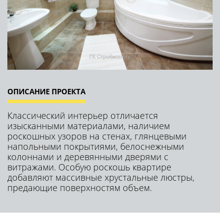
РЕМОНТ ВАННОЙ КОМНАТЫ + ДИЗАЙН ПРОЕКТ В
ПОДАРОК
тип ремонта:
ремонт ванной под ключ
площадь:
4,5 кв.м
срок выполнения:
14 дней
БЕЗ отселения