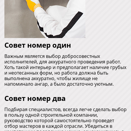
в пользу одной строительной компании,
руководство которой самостоятельно проведет
отбор мастеров в каждой отрасли. Убедиться в
компетенции подрядчика можно, ознакомившись с
портфолио и отзывами на сайте.
iexForm: Ошибка инициализации инлайн-формы с id
"inline3-rowgroup". Данный id уже задействован,
задайте другой незанятый уникальный.
НАШИ ПРОЕКТЫ - РЕАЛЬНЫЕ
ОТЗЫВЫ
СИСТЕМА "3 ЗВЕЗДЫ"