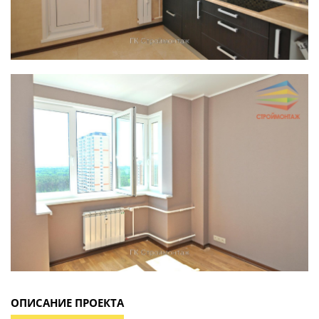
ОПИСАНИЕ ПРОЕКТА
Данная квартира продемонстрирована как раз
в таком промышленном оформлении, где
используется обыкновенная покраска стен,
плитка с необработанной поверхностью,
структурная штукатурка и простая форма
мебели с матовым стеклом. Такая
интерпретация стилевого направления
является более адаптированной под
стандартную планировку квартиры.
РЕМОНТ КВАРТИРЫ ПОД КЛЮЧ + ДИЗАЙН ПРОЕКТ
– ВОЛГОГРАДСКИЙ ПРОСПЕКТ
тип ремонта:
капитальный ремонт под