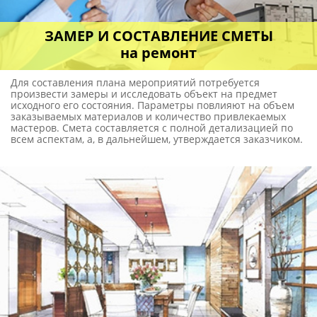
ДИЗАЙН-ПРОЕКТ
и выбор материалов
Проект необходим для разработки концепции оформления,
ведь в программу вносятся размерные параметры,
создается трехмерная модель, где дизайнеры, с учетом
имеющихся систем коммуникации, производят разделение
помещения на функциональные зоны. Затем для каждой из
них подбирается материал, соответствующий
эксплуатационным свойствам и требованиям по внешним
параметрам.