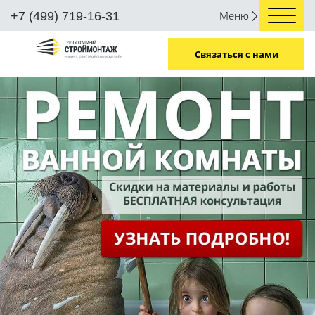
Меню
+7 (499) 719-16-31
Связаться с нами
/
/
Как выглядит дизайн в стиле "Лофт"
Главная
Новостройки
КАК ВЫГЛЯДИТ ДИЗАЙН В СТИЛЕ
"ЛОФТ"
Дизайн в стиле «Лофт» зародился в 40-50-е гг. в США,
когда промышленные помещения стали сдавать под
жилье. В современном мире явными признаками
такого направления являются кирпичные стены
(декоративная отделка), подпорные бетонные или
деревянные колонны, большие окна и высокие
потолки или приемы, создающие такую иллюзию.