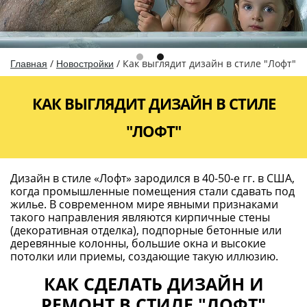
КАК СДЕЛАТЬ ДИЗАЙН И
РЕМОНТ В СТИЛЕ "ЛОФТ"
До начала работ потребуется составить модель
будущего интерьера, где будут учтены основные
декоративные элементы, а также решены вопросы
по функциональности. Цветовая гамма должна быть
серо-коричневой, но не исключено присутствие
ярких акцентов. Весь процесс протекает в несколько
этапов, об особенностях проведения которых,
пойдет речь ниже.