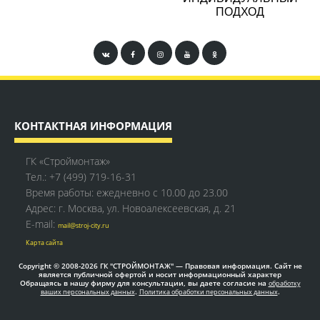
ПОДХОД
КОНТАКТНАЯ ИНФОРМАЦИЯ
ГК «Строймонтаж»
Тел.:
+7 (499) 719-16-31
Время работы: ежедневно с 10.00 до 23.00
Адрес: г. Москва, ул. Новоалексеевская, д. 21
E-mail:
mail@stroj-city.ru
Карта сайта
Copyright © 2008-2026 ГК "СТРОЙМОНТАЖ" — Правовая информация. Сайт не
является публичной офертой и носит информационный характер
Обращаясь в нашу фирму для консультации, вы даете согласие на
обработку
.
.
ваших персональных данных
Политика обработки персональных данных