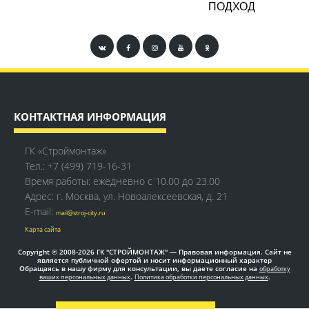
ПОДХОД
КОНТАКТНАЯ ИНФОРМАЦИЯ
ГК «Строймонтаж»
Тел.:
+7 (499) 719-16-31
Время работы: ежедневно с 10.00 до 23.00
Адрес: г. Москва, ул. Новоалексеевская, д. 21
E-mail:
mail@stroj-city.ru
Карта сайта
Copyright © 2008-2026 ГК "СТРОЙМОНТАЖ" — Правовая информация. Сайт не
является публичной офертой и носит информационный характер
Обращаясь в нашу фирму для консультации, вы даете согласие на
обработку
.
.
ваших персональных данных
Политика обработки персональных данных