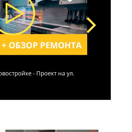
востройке - Проект на ул.
Ремонт квар