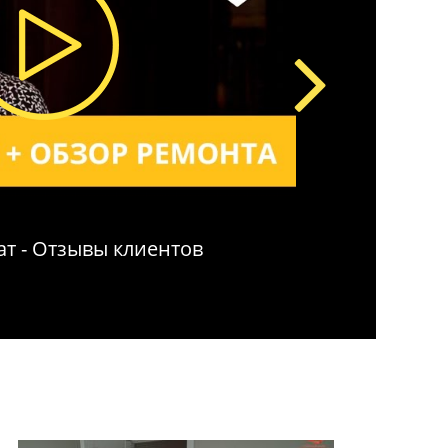
т - Отзывы клиентов
Ремонт квар
Очаковская