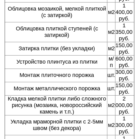
1
Облицовка мозаикой, мелкой плиткой
м2
400,00
(с затиркой)
руб.
1
Облицовка плиткой ступеней (с
м2
350,00
затиркой)
руб.
150,00
Затирка плитки (без укладки)
м2
руб.
м/
600,00
Устройство плинтуса из плитки
п
руб.
300,00
Монтаж плиточного порожка
шт.
руб.
150,00
Монтаж металлического порожка
шт.
руб.
Кладка мелкой плитки либо сложного
2
рисунка (мозаика, новороссийский
м2
000,00
камень и т.п.)
руб.
1
Укладка мраморной плитки с 2-5мм
м2
300,00
швом (без декора)
руб.
1