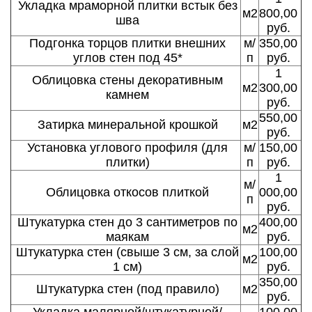
Укладка мраморной плитки встык без
м2
800,00
шва
руб.
Подгонка торцов плитки внешних
м/
350,00
углов стен под 45*
п
руб.
1
Облицовка стены декоративным
м2
300,00
камнем
руб.
550,00
Затирка минеральной крошкой
м2
руб.
Установка углового профиля (для
м/
150,00
плитки)
п
руб.
1
м/
Облицовка откосов плиткой
000,00
п
руб.
Штукатурка стен до 3 сантиметров по
400,00
м2
маякам
руб.
Штукатурка стен (свыше 3 см, за слой
100,00
м2
1 см)
руб.
350,00
Штукатурка стен (под правило)
м2
руб.