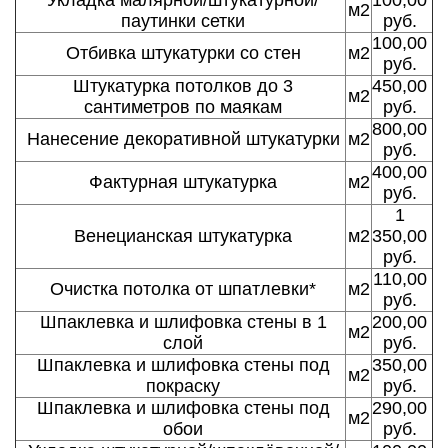
Укладка малярной/штукатурной/
100,00
м2
паутинки сетки
руб.
100,00
Отбивка штукатурки со стен
м2
руб.
Штукатурка потолков до 3
450,00
м2
сантиметров по маякам
руб.
800,00
Нанесение декоративной штукатурки
м2
руб.
400,00
Фактурная штукатурка
м2
руб.
1
Венецианская штукатурка
м2
350,00
руб.
110,00
Очистка потолка от шпатлевки*
м2
руб.
Шпаклевка и шлифовка стены в 1
200,00
м2
слой
руб.
Шпаклевка и шлифовка стены под
350,00
м2
покраску
руб.
Шпаклевка и шлифовка стены под
290,00
м2
обои
руб.