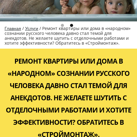
/
/
Ремонт квартиры или дома в «народном»
Главная
Услуги
сознании русского человека давно стал темой для
анекдотов. Не желаете шутить с отделочными работами и
хотите эффективности? Обратитесь в «Строймонтаж».
РЕМОНТ КВАРТИРЫ ИЛИ ДОМА В
«НАРОДНОМ» СОЗНАНИИ РУССКОГО
ЧЕЛОВЕКА ДАВНО СТАЛ ТЕМОЙ ДЛЯ
АНЕКДОТОВ. НЕ ЖЕЛАЕТЕ ШУТИТЬ С
ОТДЕЛОЧНЫМИ РАБОТАМИ И ХОТИТЕ
ЭФФЕКТИВНОСТИ? ОБРАТИТЕСЬ В
«СТРОЙМОНТАЖ».